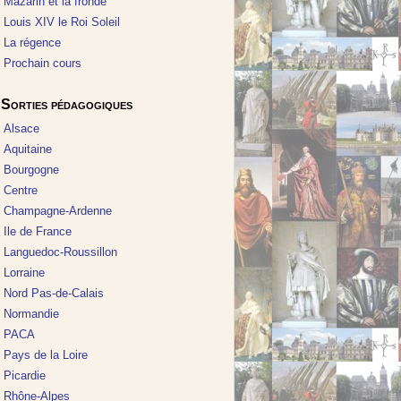
Mazarin et la fronde
Louis XIV le Roi Soleil
La régence
Prochain cours
Sorties pédagogiques
Alsace
Aquitaine
Bourgogne
Centre
Champagne-Ardenne
Ile de France
Languedoc-Roussillon
Lorraine
Nord Pas-de-Calais
Normandie
PACA
Pays de la Loire
Picardie
Rhône-Alpes