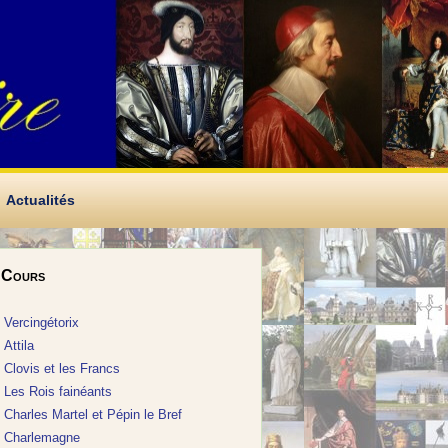
Actualités
Cours
Vercingétorix
Attila
Clovis et les Francs
Les Rois fainéants
Charles Martel et Pépin le Bref
Charlemagne