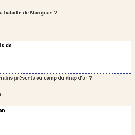
a bataille de Marignan ?
ils de
erains présents au camp du drap d'or ?
t
 en