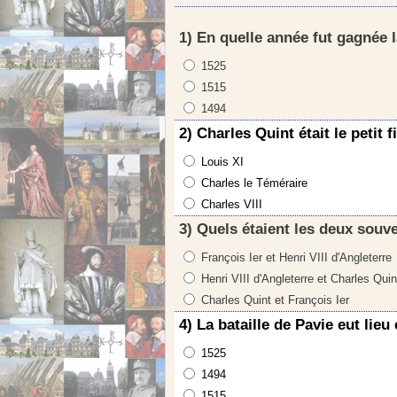
1) En quelle année fut gagnée l
1525
1515
1494
2) Charles Quint était le petit f
Louis XI
Charles le Téméraire
Charles VIII
3) Quels étaient les deux souv
François Ier et Henri VIII d'Angleterre
Henri VIII d'Angleterre et Charles Quin
Charles Quint et François Ier
4) La bataille de Pavie eut lieu
1525
1494
1515