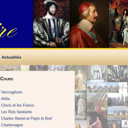
Actualités
Cours
Vercingétorix
Attila
Clovis et les Francs
Les Rois fainéants
Charles Martel et Pépin le Bref
Charlemagne