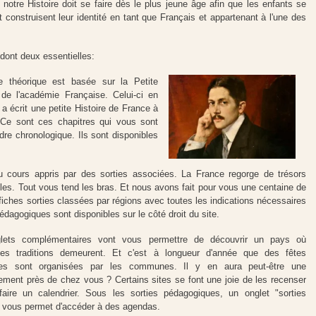
notre Histoire doit se faire dès le plus jeune âge afin que les enfants se
 construisent leur identité en tant que Français et appartenant à l'une des
dont deux essentielles:
e théorique est basée sur la Petite
de l'académie Française. Celui-ci en
a écrit une petite Histoire de France à
 Ce sont ces chapitres qui vous sont
dre chronologique. Ils sont disponibles
u cours appris par des sorties associées. La France regorge de trésors
bles. Tout vous tend les bras. Et nous avons fait pour vous une centaine de
s fiches sorties classées par régions avec toutes les indications nécessaires
édagogiques sont disponibles sur le côté droit du site.
lets complémentaires vont vous permettre de découvrir un pays où
les traditions demeurent. Et c'est à longueur d'année que des fêtes
ques sont organisées par les communes. Il y en aura peut-être une
ement près de chez vous ? Certains sites se font une joie de les recenser
faire un calendrier. Sous les sorties pédagogiques, un onglet "sorties
" vous permet d'accéder à des agendas.