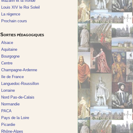
Mazarin et la fronde
Louis XIV le Roi Soleil
La régence
Prochain cours
Sorties pédagogiques
Alsace
Aquitaine
Bourgogne
Centre
Champagne-Ardenne
Ile de France
Languedoc-Roussillon
Lorraine
Nord Pas-de-Calais
Normandie
PACA
Pays de la Loire
Picardie
Rhône-Alpes