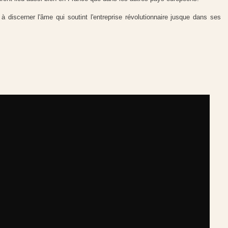
à discerner l'âme qui soutint l'entreprise révolutionnaire jusque dans ses