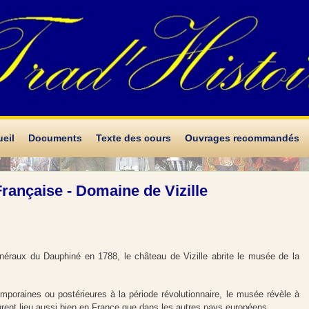
eil
Documents
Texte des cours
Ouvrages recommandés
Française - Domaine de Vizille
généraux du Dauphiné en 1788, le château de Vizille abrite le musée de la
mporaines ou postérieures à la période révolutionnaire, le musée révèle à
 eurent lieu aussi bien en France que dans les autres pays européens.