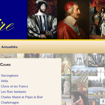
Actualités
Cours
Vercingétorix
Attila
Clovis et les Francs
Les Rois fainéants
Charles Martel et Pépin le Bref
Charlemagne