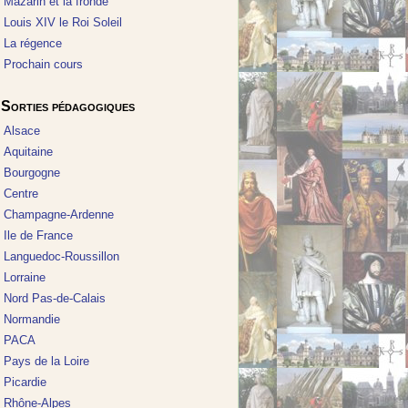
Mazarin et la fronde
Louis XIV le Roi Soleil
La régence
Prochain cours
Sorties pédagogiques
Alsace
Aquitaine
Bourgogne
Centre
Champagne-Ardenne
Ile de France
Languedoc-Roussillon
Lorraine
Nord Pas-de-Calais
Normandie
PACA
Pays de la Loire
Picardie
Rhône-Alpes