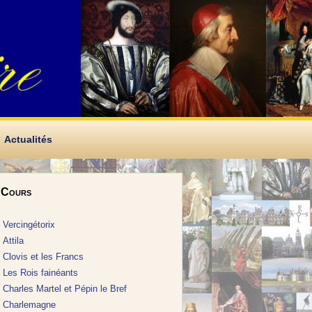
Actualités
Cours
Vercingétorix
Attila
Clovis et les Francs
Les Rois fainéants
Charles Martel et Pépin le Bref
Charlemagne