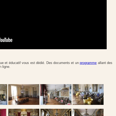
ue et éducatif vous est dédié. Des documents et un
programme
allant des
 ligne.